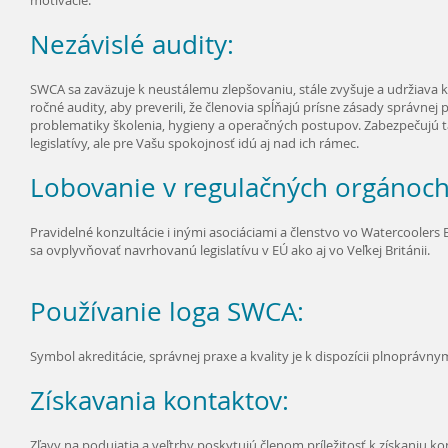
motivácie.
Nezávislé audity:
SWCA sa zaväzuje k neustálemu zlepšovaniu, stále zvyšuje a udržiava k
ročné audity, aby preverili, že členovia spĺňajú prísne zásady správnej
problematiky školenia, hygieny a operačných postupov. Zabezpečujú ta
legislatívy, ale pre Vašu spokojnosť idú aj nad ich rámec.
Lobovanie v regulačných orgánoch
Pravidelné konzultácie i inými asociáciami a členstvo vo Watercoolers
sa ovplyvňovať navrhovanú legislatívu v EÚ ako aj vo Veľkej Británii.
Používanie loga SWCA:
Symbol akreditácie, správnej praxe a kvality je k dispozícii plnoprávn
Získavania kontaktov:
Zľavy na podujatia a veľtrhy poskytujú členom príležitosť k získaniu