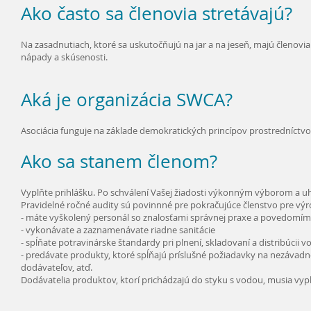
Ako často sa členovia stretávajú?
Na zasadnutiach, ktoré sa uskutočňujú na jar a na jeseň, majú členovi
nápady a skúsenosti.
Aká je organizácia SWCA?
Asociácia funguje na základe demokratických princípov prostredníctvo
Ako sa stanem členom?
Vyplňte prihlášku. Po schválení Vašej žiadosti výkonným výborom a uh
Pravidelné ročné audity sú povinnné pre pokračujúce členstvo pre výr
- máte vyškolený personál so znalosťami správnej praxe a povedomím
- vykonávate a zaznamenávate riadne sanitácie
- spĺňate potravinárske štandardy pri plnení, skladovaní a distribúcii v
- predávate produkty, ktoré spĺňajú príslušné požiadavky na nezávad
dodávateľov, atď.
Dodávatelia produktov, ktorí prichádzajú do styku s vodou, musia vypl