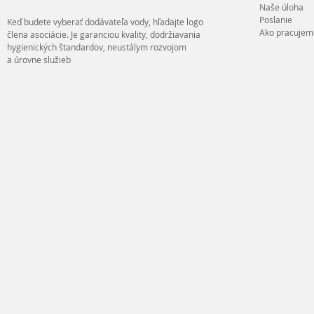
Naše úloha
Poslanie
Keď budete vyberať dodávateľa vody, hľadajte logo
Ako pracujem
člena asociácie. Je garanciou kvality, dodržiavania
hygienických štandardov, neustálym rozvojom
a úrovne služieb