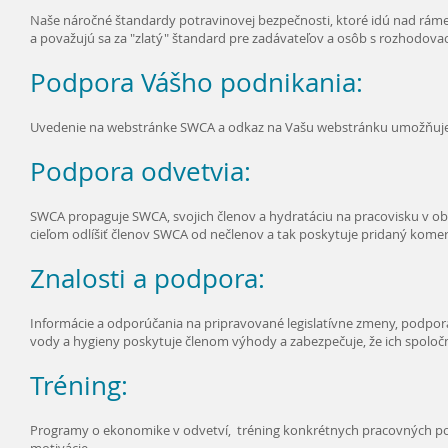
Naše náročné štandardy potravinovej bezpečnosti, ktoré idú nad rámec 
a považujú sa za "zlatý" štandard pre zadávateľov a osôb s rozhodo
Podpora Vášho podnikania:
Uvedenie na webstránke SWCA a odkaz na Vašu webstránku umožňuje 
Podpora odvetvia:
SWCA propaguje SWCA, svojich členov a hydratáciu na pracovisku v obch
cieľom odlíšiť členov SWCA od nečlenov a tak poskytuje pridaný komer
Znalosti a podpora:
Informácie a odporúčania na pripravované legislatívne zmeny, podpor
vody a hygieny poskytuje členom výhody a zabezpečuje, že ich spoloč
Tréning:
Programy o ekonomike v odvetví, tréning konkrétnych pracovných pozí